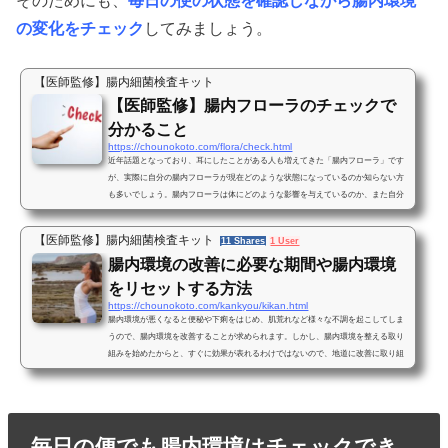
そのためにも、
毎日の便の状態を確認しながら腸内環境
の変化をチェック
してみましょう。
【医師監修】腸内細菌検査キット
【医師監修】腸内フローラのチェックで
分かること
https://chounokoto.com/flora/check.html
近年話題となっており、耳にしたことがある人も増えてきた「腸内フローラ」です
が、実際に自分の腸内フローラが現在どのような状態になっているのか知らない方
も多いでしょう。腸内フローラは体にどのような影響を与えているのか、また自分
で腸内フローラをチェックするためにはどうすれば良いのか、チェック方法につい
てもご紹介していきましょう。「便秘・下痢・軟便・腹部膨満感 」全部腸内フロー
【医師監修】腸内細菌検査キット
11 Shares
1 User
ラが影響しているかも？便秘や下痢、軟便や腹部膨満感など、お腹の悩みはなかな
腸内環境の改善に必要な期間や腸内環境
か相談できなかったり、つい抱え込んでしまいがちな悩み...
をリセットする方法
https://chounokoto.com/kankyou/kikan.html
腸内環境が悪くなると便秘や下痢をはじめ、肌荒れなど様々な不調を起こしてしま
うので、腸内環境を改善することが求められます。しかし、腸内環境を整える取り
組みを始めたからと、すぐに効果が表れるわけではないので、地道に改善に取り組
んでいかなければなりません。改善にはそれなりに努力や根気が必要ですが、具体
的にいつから改善効果が表れるのでしょうか？腸内環境の改善に必要な期間や腸内
環境をリセットする方法などについてご紹介しましょう。腸内環境の改善効果はど
れくらいで出るものなの？腸内環境の改善に取り組んだ時...
毎日の便でも腸内環境はチェックでき