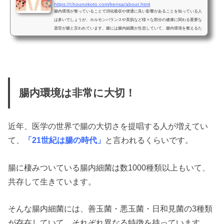
https://chounokoto.com/kensa/about.html
腸内環境が整っていることで消化吸収や便通に良い影響があることを知っている人
は多いでしょうが、ホルモンバランスや美肌など様々な部分の健康に関わる重要な
器官が腸と言われています。腸には腸内細菌が生息していて、腸内環境を整えるた
めには腸内細菌のバランスが重要となるのです。近年は簡易に検査できる腸内検査
キットなども販売されていますが、まずは腸内細菌の重要性や腸内フローラについ
て学ぶことも大切なので解説していきましょう。腸の役割とは十二指腸や回腸など
の小腸や盲腸や直腸などの大腸を総称して腸と呼びますが...
腸内環境は非常に大切！
近年、医学の世界で腸の大切さを提唱する人が増えてい
て、
「21世紀は腸の時代」
と言われるくらいです。
腸に棲みついている腸内細菌は数1000種類以上もいて、
共存して生きています。
そんな腸内細菌には、善玉菌・悪玉菌・日和見菌の3種類
が存在していて、それぞれ異なる特徴を持っています。