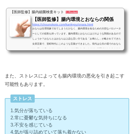
【医師監修】腸内細菌検査キット
1 Pocket
【医師監修】腸内環境とおならの関係
https://chounokoto.com/kankyou/onara.html
おならは生理現象で出てしまうだけなく、腸内環境を知るための大切なバロメータ
ーとしての役割も持っています。腸内環境とおならにはどのような関係があるので
しょうか？おならとはおならは上品な言い方である「お鳴らし」が略されてできた
女房言葉で、室町時代にこのような言葉ができました。現代は公共の場でのおなら
は、汚いや臭いなどマイナスイメージを持たれていますが、外国ではおならよりも
ゲップの方が失礼な行為だとされています。このようなイメージがついたのも、”お
ならは臭い”とどこか定義付けられている部分があるから...
また、ストレスによっても腸内環境の悪化を引き起こす
可能性もあります。
ストレス
1.気分が落ちている
2.常に憂鬱な気持ちになる
3.不安を感じている
4.気が張り詰めていて落ち着かない