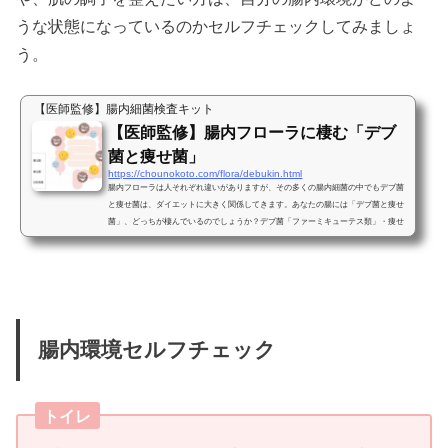
うな状態になっているのかセルフチェックしてみましょ
う。
【医師監修】腸内細菌検査キット
【医師監修】腸内フローラに棲む「デブ
菌と痩せ菌」
https://chounokoto.com/flora/debukin.html
腸内フローラは人それぞれ違いがありますが、その多くの腸内細菌の中でもデブ菌
と痩せ菌は、ダイエットに大きく関係してきます。あなたの腸には「デブ菌と痩せ
菌」、どっちが棲んでいるのでしょうか？デブ菌「ファーミキューテス類」・痩せ
菌「バクテロイデーテス類」腸内には様々な菌がいますが、その中でも「ファーミ
キューテス類」と呼ばれている腸内細菌類は通称”デブ菌”と呼ばれ、その反対に
「バクテロイデーテス類」と呼ばれている腸内細菌は通称”痩せ菌”と呼ばれていま
す。なぜこのような名前がついたのでしょうか？この研究を...
腸内環境セルフチェック
トイレ