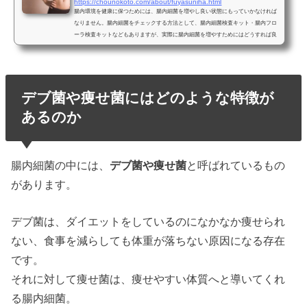
https://chounokoto.com/about/fuyasuniha.html
腸内環境を健康に保つためには、腸内細菌を増やし良い状態にもっていかなければ
なりません。腸内細菌をチェックする方法として、腸内細菌検査キット・腸内フロ
ーラ検査キットなどもありますが、実際に腸内細菌を増やすためにはどうすれば良
いのでしょう？腸内細菌を増やすにはどうしたらいいのか、についてご紹介してい
きます。腸内細菌で増やすべきなのは「善玉菌」善玉菌はヨーグルトの宣伝などで
よく耳にする単語ですが、健康に良いイメージを持っていても、具体的にどのよう
な効果があるのか知らない人も多いのではないでしょうか...
デブ菌や痩せ菌にはどのような特徴が
あるのか
腸内細菌の中には、
デブ菌や痩せ菌
と呼ばれているもの
があります。
デブ菌は、ダイエットをしているのになかなか痩せられ
ない、食事を減らしても体重が落ちない原因になる存在
です。
それに対して痩せ菌は、痩せやすい体質へと導いてくれ
る腸内細菌。