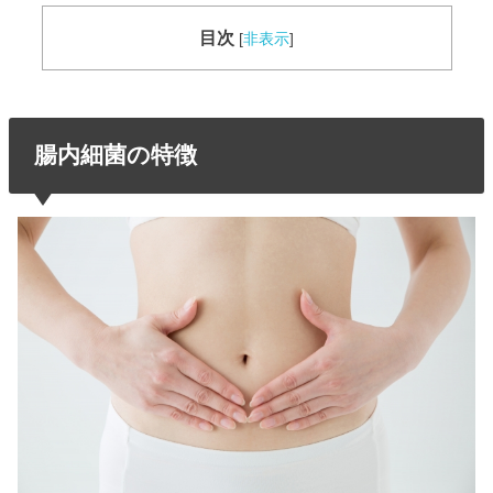
目次
[
非表示
]
腸内細菌の特徴