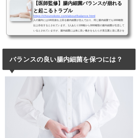
【医師監修】腸内細菌バランスが崩れる
と起こるトラブル
https://chounokoto.com/about/balance.html
人の腸内には100兆個を上回る腸内細菌が住んでおり、同じ腸内細菌でも1000種類
以上存在するとされています。1人あたり100種から3000種類の腸内細菌が生息して
いるとされていますが、腸内細菌には体に良い働きをもたらす善玉菌と逆に悪さを
する悪玉菌が存在するのです。体を考えると善玉菌が多い方が良いのですが、どの
ようなバランスが体に良いのでしょうか？腸内細菌のバランスの善し悪しで起こる
ことを含めてご紹介します。どんな腸内細菌バランスを目指すのが良いのか腸内に
は無数の腸内細菌が種類ごとに群生して腸内の壁面に済んで...
バランスの良い腸内細菌を保つには？