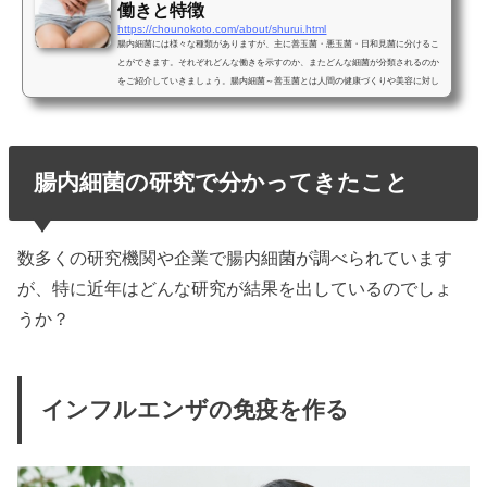
働きと特徴
https://chounokoto.com/about/shurui.html
腸内細菌には様々な種類がありますが、主に善玉菌・悪玉菌・日和見菌に分けるこ
とができます。それぞれどんな働きを示すのか、またどんな細菌が分類されるのか
をご紹介していきましょう。腸内細菌～善玉菌とは人間の健康づくりや美容に対し
て良い影響をもたらす腸内細菌を善玉菌と呼びます。善玉菌といっても1種類では
なく、乳酸菌やビフィズス菌などが存在し、それらの種類は「有機酸」と呼ばれる
酸を作りだす働きがあります。善玉菌は酸性を好むので善玉菌が優位だと腸内は酸
性に傾きますが、有機酸は酸性の度合いを下げ、弱酸性に整...
腸内細菌の研究で分かってきたこと
数多くの研究機関や企業で腸内細菌が調べられています
が、特に近年はどんな研究が結果を出しているのでしょ
うか？
インフルエンザの免疫を作る