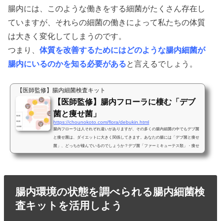
腸内には、このような働きをする細菌がたくさん存在し
ていますが、それらの細菌の働きによって私たちの体質
は大きく変化してしまうのです。
つまり、
体質を改善するためにはどのような腸内細菌が
腸内にいるのかを知る必要がある
と言えるでしょう。
【医師監修】腸内細菌検査キット
【医師監修】腸内フローラに棲む「デブ
菌と痩せ菌」
https://chounokoto.com/flora/debukin.html
腸内フローラは人それぞれ違いがありますが、その多くの腸内細菌の中でもデブ菌
と痩せ菌は、ダイエットに大きく関係してきます。あなたの腸には「デブ菌と痩せ
菌」、どっちが棲んでいるのでしょうか？デブ菌「ファーミキューテス類」・痩せ
菌「バクテロイデーテス類」腸内には様々な菌がいますが、その中でも「ファーミ
キューテス類」と呼ばれている腸内細菌類は通称”デブ菌”と呼ばれ、その反対に
「バクテロイデーテス類」と呼ばれている腸内細菌は通称”痩せ菌”と呼ばれていま
す。なぜこのような名前がついたのでしょうか？この研究を...
腸内環境の状態を調べられる腸内細菌検
査キットを活用しよう