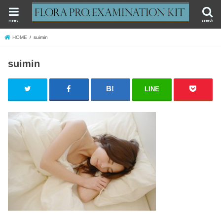
menu
search
HOME
suimin
suimin
LINE