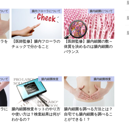
ついて
腸内フローラについて
腸内細菌について
ーラを
【医師監修】腸内フローラの
【医師監修】腸内細菌の数～
チェックで分かること
体質を決めるのは腸内細菌の
バランス
ついて
腸内細菌検査
腸内細菌検査
ーラに
腸内細菌検査キットのやり方
腸内細菌を調べる方法とは？
や使い方は？検査結果は何が
自宅でも腸内細菌を調べるこ
わかるの？
とができる！？