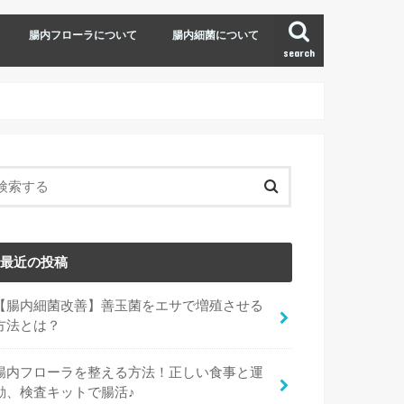
腸内フローラについて
腸内細菌について
search
最近の投稿
【腸内細菌改善】善玉菌をエサで増殖させる
方法とは？
腸内フローラを整える方法！正しい食事と運
動、検査キットで腸活♪