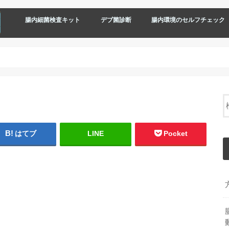
腸内細菌検査キット
デブ菌診断
腸内環境のセルフチェック
はてブ
LINE
Pocket