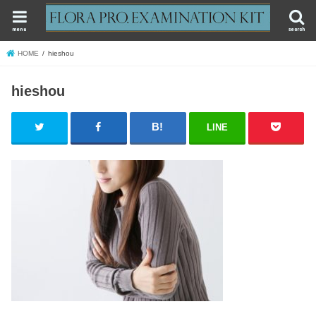
menu
search
HOME
hieshou
hieshou
LINE