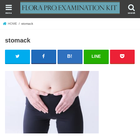
menu
search
HOME
stomack
stomack
LINE