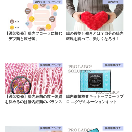
腸内フローラについて
腸内環境
【医師監修】腸内フローラに棲む
腸の役割と働きとは？自分の腸内
「デブ菌と痩せ菌」
環境を調べて、美しくなろう！
腸内細菌について
腸内細菌検査
【医師監修】腸内細菌の数～体質
腸内細菌検査キット～フローラプ
を決めるのは腸内細菌のバランス
ロ エグザミネーションキット
腸内細菌について
腸内細菌検査