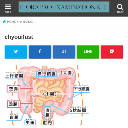
menu
search
HOME
chyouilust
chyouilust
LINE