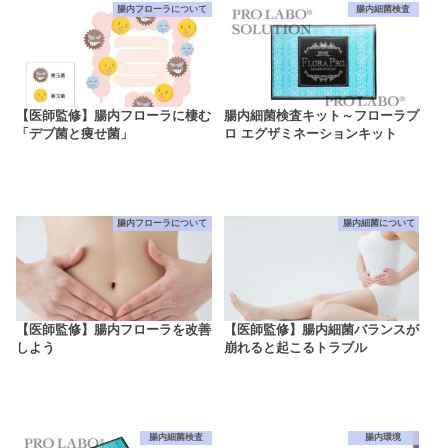
腸内フローラについて
腸内細菌検査
【医師監修】腸内フローラに棲む
腸内細菌検査キット～フローラプ
「デブ菌と痩せ菌」
ロ エグザミネーションキット
腸内フローラについて
腸内細菌について
【医師監修】腸内フローラを改善
【医師監修】腸内細菌バランスが
しよう
崩れると起こるトラブル
腸内細菌検査
腸内環境