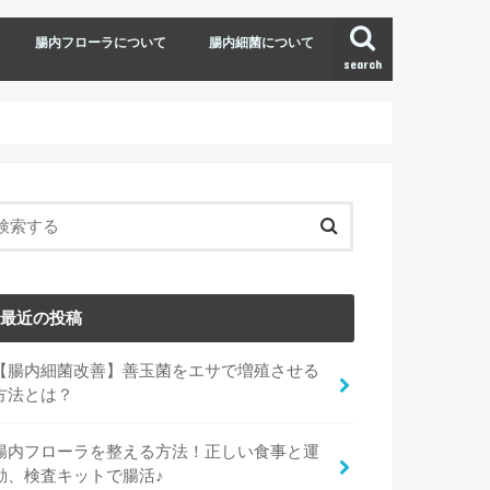
腸内フローラについて
腸内細菌について
search
最近の投稿
【腸内細菌改善】善玉菌をエサで増殖させる
方法とは？
腸内フローラを整える方法！正しい食事と運
動、検査キットで腸活♪