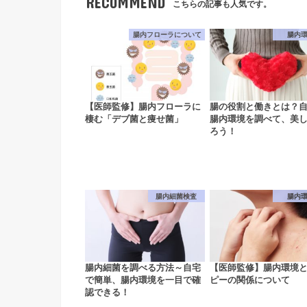
RECOMMEND
こちらの記事も人気です。
腸内フローラについて
腸内
【医師監修】腸内フローラに
腸の役割と働きとは？
棲む「デブ菌と痩せ菌」
腸内環境を調べて、美
ろう！
腸内細菌検査
腸内
腸内細菌を調べる方法～自宅
【医師監修】腸内環境
で簡単、腸内環境を一目で確
ピーの関係について
認できる！