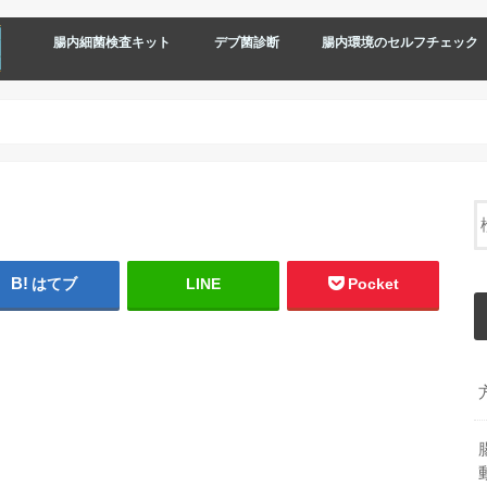
腸内細菌検査キット
デブ菌診断
腸内環境のセルフチェック
はてブ
LINE
Pocket