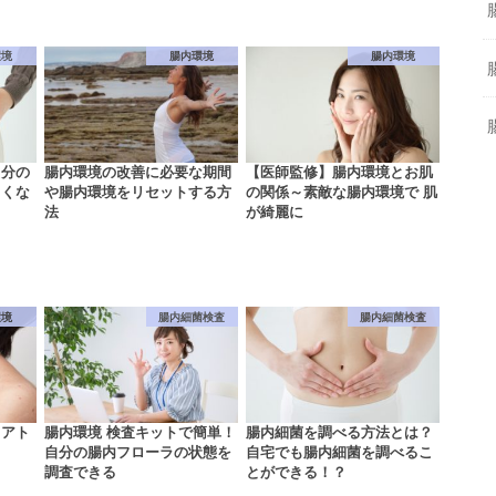
環境
腸内環境
腸内環境
自分の
腸内環境の改善に必要な期間
【医師監修】腸内環境とお肌
しくな
や腸内環境をリセットする方
の関係～素敵な腸内環境で 肌
法
が綺麗に
環境
腸内細菌検査
腸内細菌検査
とアト
腸内環境 検査キットで簡単！
腸内細菌を調べる方法とは？
自分の腸内フローラの状態を
自宅でも腸内細菌を調べるこ
調査できる
とができる！？