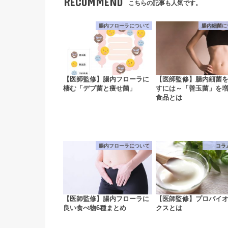
RECOMMEND
こちらの記事も人気です。
腸内フローラについて
腸内細菌に
【医師監修】腸内フローラに
【医師監修】腸内細菌
棲む「デブ菌と痩せ菌」
すには～「善玉菌」を
食品とは
腸内フローラについて
コラ
【医師監修】腸内フローラに
【医師監修】プロバイ
良い食べ物6種まとめ
クスとは