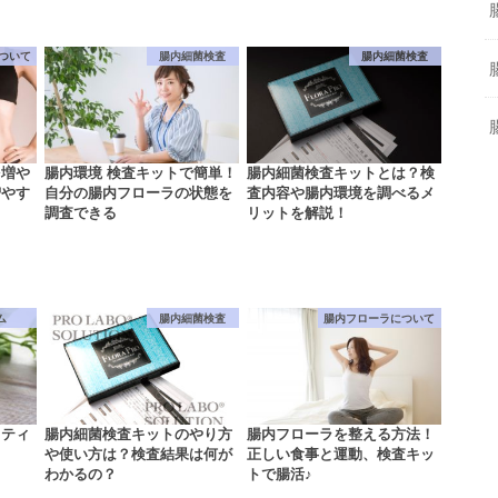
ついて
腸内細菌検査
腸内細菌検査
を増や
腸内環境 検査キットで簡単！
腸内細菌検査キットとは？検
増やす
自分の腸内フローラの状態を
査内容や腸内環境を調べるメ
調査できる
リットを解説！
ム
腸内細菌検査
腸内フローラについて
オティ
腸内細菌検査キットのやり方
腸内フローラを整える方法！
や使い方は？検査結果は何が
正しい食事と運動、検査キッ
わかるの？
トで腸活♪