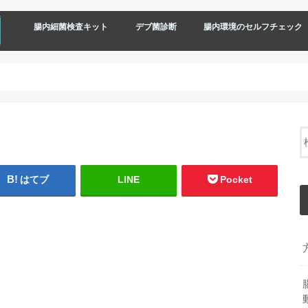
腸内細菌検査キット
デブ菌診断
腸内環境のセルフチェック
はてブ
LINE
Pocket