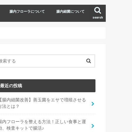
腸内フローラについて
腸内細菌について
search
最近の投稿
【腸内細菌改善】善玉菌をエサで増殖させる
方法とは？
腸内フローラを整える方法！正しい食事と運
動、検査キットで腸活♪