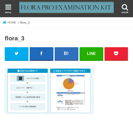
menu
search
HOME
flora_3
flora_3
LINE