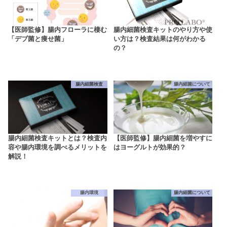
【医師監修】腸内フローラに棲む
腸内細菌検査キットのやり方や使
「デブ菌と痩せ菌」
い方は？検査結果は何がわかる
の？
腸内細菌検査
腸内細菌について
腸内細菌検査キットとは？検査内
【医師監修】腸内細菌を増やすに
容や腸内環境を調べるメリットを
はヨーグルトが効果的？
解説！
腸内環境
腸内細菌について