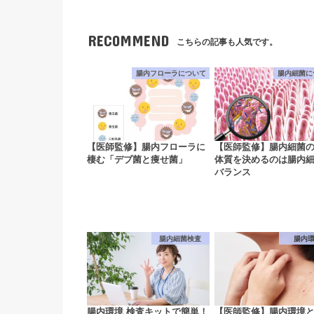
RECOMMEND
こちらの記事も人気です。
腸内フローラについて
腸内細菌に
【医師監修】腸内フローラに
【医師監修】腸内細菌
棲む「デブ菌と痩せ菌」
体質を決めるのは腸内
バランス
腸内細菌検査
腸内
腸内環境 検査キットで簡単！
【医師監修】腸内環境