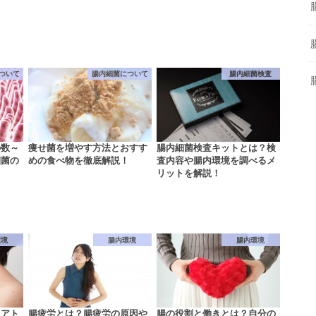
ついて
腸内細菌について
腸内細菌検査
の数～
痩せ菌を増やす方法とおすす
腸内細菌検査キットとは？検
細菌の
めの食べ物を徹底解説！
査内容や腸内環境を調べるメ
リットを解説！
環境
腸内環境
腸内環境
とアト
腸疲労とは？腸疲労の原因や
腸の役割と働きとは？自分の