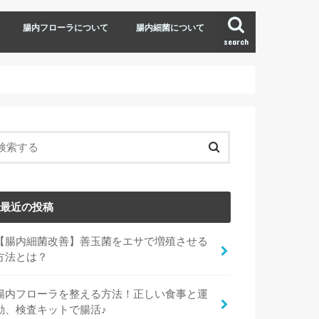
腸内フローラについて
腸内細菌について
search
最近の投稿
【腸内細菌改善】善玉菌をエサで増殖させる
方法とは？
腸内フローラを整える方法！正しい食事と運
動、検査キットで腸活♪