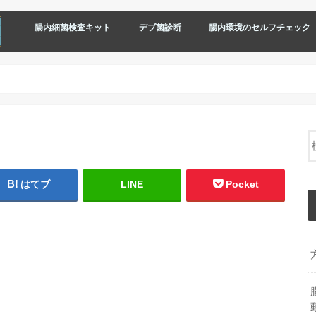
腸内細菌検査キット
デブ菌診断
腸内環境のセルフチェック
はてブ
LINE
Pocket