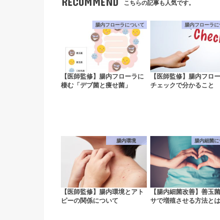
RECOMMEND
こちらの記事も人気です。
腸内フローラについて
腸内フローラに
【医師監修】腸内フローラに
【医師監修】腸内フロ
棲む「デブ菌と痩せ菌」
チェックで分かること
腸内環境
腸内細菌に
【医師監修】腸内環境とアト
【腸内細菌改善】善玉
ピーの関係について
サで増殖させる方法と