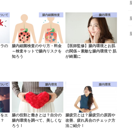
ついて
腸内細菌検査
腸内環境
ーラの
腸内細菌検査のやり方・料金
【医師監修】腸内環境とお肌
～検査キットで腸内リスクを
の関係～素敵な腸内環境で 肌
知ろう
が綺麗に
ついて
腸内環境
腸内環境
菌をエ
腸の役割と働きとは？自分の
腸疲労とは？腸疲労の原因や
は？
腸内環境を調べて、美しくな
改善、疲れ具合のチェック方
ろう！
法ご紹介！