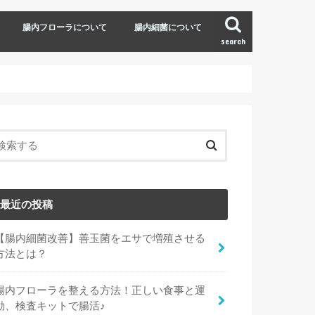
腸内フローラについて
腸内細菌について
search
最近の投稿
【腸内細菌改善】善玉菌をエサで増殖させる
方法とは？
腸内フローラを整える方法！正しい食事と運
動、検査キットで腸活♪