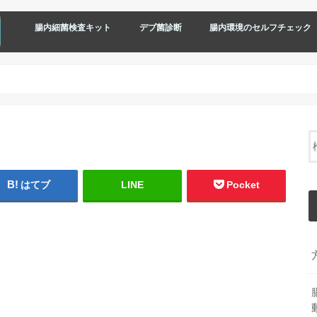
腸内細菌検査キット
デブ菌診断
腸内環境のセルフチェック
はてブ
LINE
Pocket