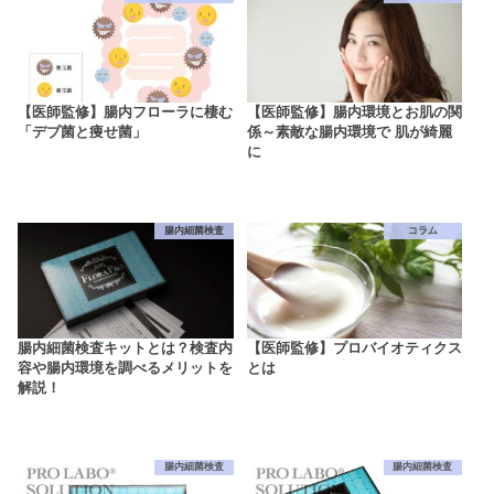
【医師監修】腸内フローラに棲む
【医師監修】腸内環境とお肌の関
「デブ菌と痩せ菌」
係～素敵な腸内環境で 肌が綺麗
に
腸内細菌検査
コラム
腸内細菌検査キットとは？検査内
【医師監修】プロバイオティクス
容や腸内環境を調べるメリットを
とは
解説！
腸内細菌検査
腸内細菌検査