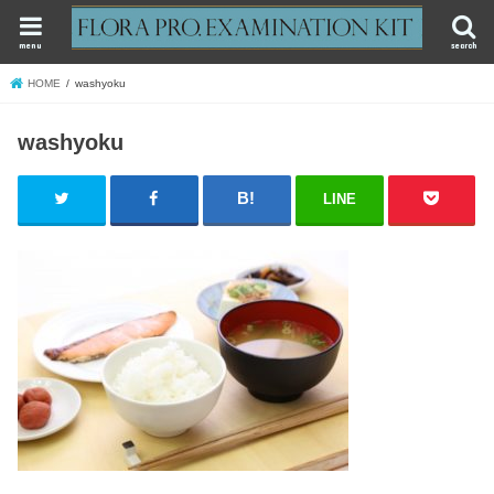
menu
search
HOME
washyoku
washyoku
LINE