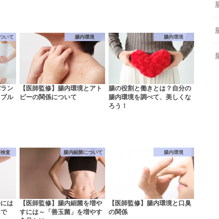
ついて
腸内環境
腸内環境
バラン
【医師監修】腸内環境とアト
腸の役割と働きとは？自分の
ラブル
ピーの関係について
腸内環境を調べて、美しくな
ろう！
菌検査
腸内細菌について
腸内環境
腸には
【医師監修】腸内細菌を増や
【医師監修】腸内環境と口臭
んで
すには～「善玉菌」を増やす
の関係