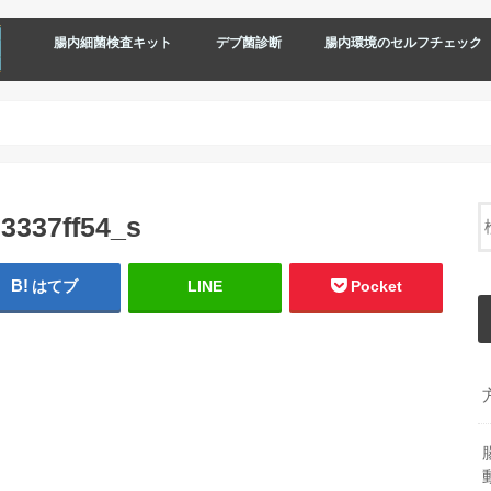
腸内細菌検査キット
デブ菌診断
腸内環境のセルフチェック
3337ff54_s
はてブ
LINE
Pocket