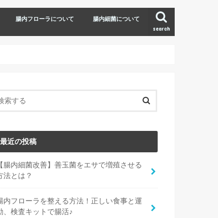
腸内フローラについて
腸内細菌について
search
最近の投稿
【腸内細菌改善】善玉菌をエサで増殖させる
方法とは？
腸内フローラを整える方法！正しい食事と運
動、検査キットで腸活♪