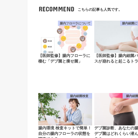
RECOMMEND
こちらの記事も人気です。
腸内フローラについて
腸内細菌に
【医師監修】腸内フローラに
【医師監修】腸内細菌
棲む「デブ菌と痩せ菌」
スが崩れると起こるト
腸内細菌検査
腸内細
腸内環境 検査キットで簡単！
デブ菌診断、あなたの
自分の腸内フローラの状態を
デブ菌はどれくらい潜