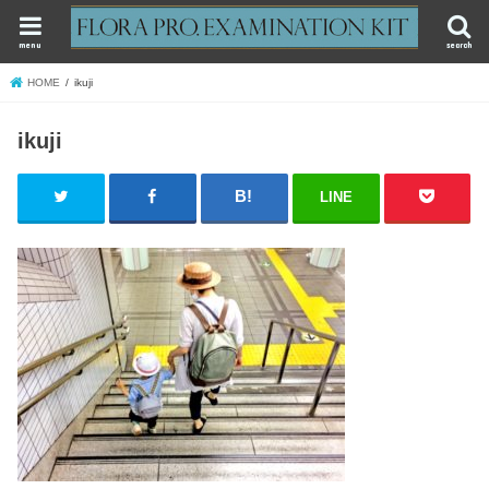
menu
search
HOME
ikuji
ikuji
LINE