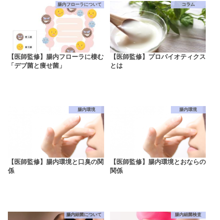
腸内フローラについて
コラム
【医師監修】腸内フローラに棲む
【医師監修】プロバイオティクス
「デブ菌と痩せ菌」
とは
腸内環境
腸内環境
【医師監修】腸内環境と口臭の関
【医師監修】腸内環境とおならの
係
関係
腸内細菌について
腸内細菌検査