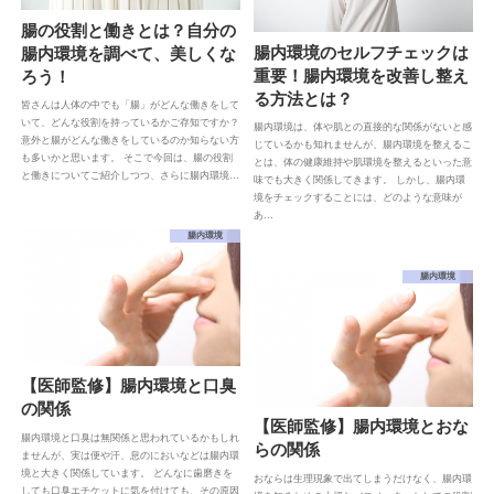
腸の役割と働きとは？自分の
腸内環境のセルフチェックは
腸内環境を調べて、美しくな
重要！腸内環境を改善し整え
ろう！
る方法とは？
皆さんは人体の中でも「腸」がどんな働きをして
いて、どんな役割を持っているかご存知ですか？
腸内環境は、体や肌との直接的な関係がないと感
意外と腸がどんな働きをしているのか知らない方
じているかも知れませんが、腸内環境を整えるこ
も多いかと思います。 そこで今回は、腸の役割
とは、体の健康維持や肌環境を整えるといった意
と働きについてご紹介しつつ、さらに腸内環境…
味でも大きく関係してきます。 しかし、腸内環
境をチェックすることには、どのような意味が
あ…
腸内環境
腸内環境
【医師監修】腸内環境と口臭
の関係
【医師監修】腸内環境とおな
腸内環境と口臭は無関係と思われているかもしれ
らの関係
ませんが、実は便や汗、息のにおいなどは腸内環
境と大きく関係しています。 どんなに歯磨きを
おならは生理現象で出てしまうだけなく、腸内環
しても口臭エチケットに気を付けても、その原因