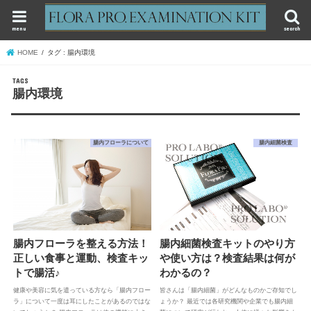
menu
search
HOME
タグ : 腸内環境
腸内環境
腸内フローラについて
腸内細菌検査
腸内フローラを整える方法！
腸内細菌検査キットのやり方
正しい食事と運動、検査キッ
や使い方は？検査結果は何が
トで腸活♪
わかるの？
健康や美容に気を遣っている方なら「腸内フロー
皆さんは「腸内細菌」がどんなものかご存知でし
ラ」について一度は耳にしたことがあるのではな
ょうか？ 最近では各研究機関や企業でも腸内細