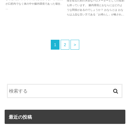
境を知るための大切なバロメーターとしての役割
が口腔内でなく体の中や腸内環境であった場合、
も持っています。 腸内環境とおならにはどのよ
…
うな関係があるのでしょうか？ おならとは おな
らは上品な言い方である「お鳴らし」が略され…
1
2
>
最近の投稿