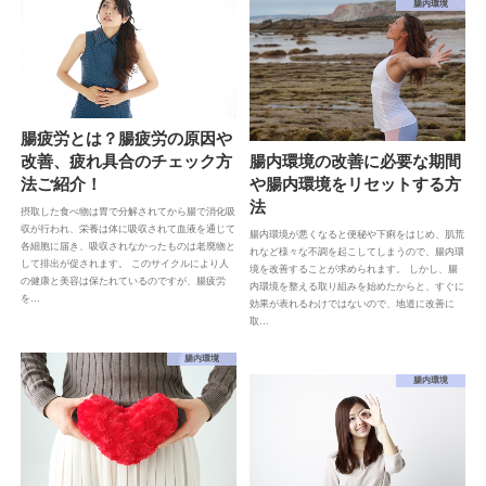
腸内環境
腸疲労とは？腸疲労の原因や
改善、疲れ具合のチェック方
腸内環境の改善に必要な期間
法ご紹介！
や腸内環境をリセットする方
法
摂取した食べ物は胃で分解されてから腸で消化吸
収が行われ、栄養は体に吸収されて血液を通じて
腸内環境が悪くなると便秘や下痢をはじめ、肌荒
各細胞に届き、吸収されなかったものは老廃物と
れなど様々な不調を起こしてしまうので、腸内環
して排出が促されます。 このサイクルにより人
境を改善することが求められます。 しかし、腸
の健康と美容は保たれているのですが、腸疲労
内環境を整える取り組みを始めたからと、すぐに
を…
効果が表れるわけではないので、地道に改善に
取…
腸内環境
腸内環境