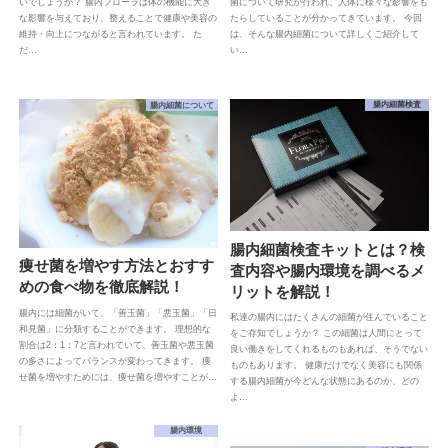
いでしょうか？ 腸内フローラは体の機能に大き
菌について研究が行われ、人体に様々な影響をも
な影響を与えており、整えることで健康や美容の
たらしていることが分かってきています。 今回
維持・向上につながると言われています。 た
は、そんな腸内細菌について詳しくご紹介して
だ…
い…
腸内細菌について
腸内細菌検査
腸内細菌検査キットとは？検
痩せ菌を増やす方法とおすす
査内容や腸内環境を調べるメ
めの食べ物を徹底解説！
リットを解説！
腸内には細菌がいて、「善玉菌」「悪玉菌」「日
私達の腸内にはたくさんの細菌が住んでいること
和見菌」に分類することができます。 理想的な
をご存知でしょうか？ この細菌は人間にとって
割合は2：1：7と言われていて、善玉菌や悪玉菌
良い働きをしてくれるものもあれば、そうでない
の多さによってバランスが変わってきます。 痩
ものもあります。 健康だけでなく美容にも関係
せ菌を増やすためには、痩せ菌を増やすことが…
する腸内細菌が今どんな状態にあるのか、どの
よ…
腸内環境