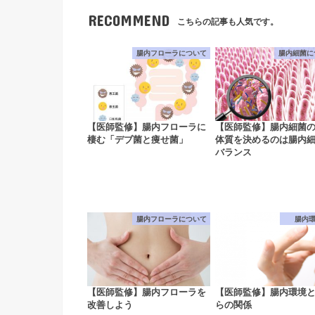
RECOMMEND
こちらの記事も人気です。
腸内フローラについて
腸内細菌に
【医師監修】腸内フローラに
【医師監修】腸内細菌
棲む「デブ菌と痩せ菌」
体質を決めるのは腸内
バランス
腸内フローラについて
腸内
【医師監修】腸内フローラを
【医師監修】腸内環境
改善しよう
らの関係