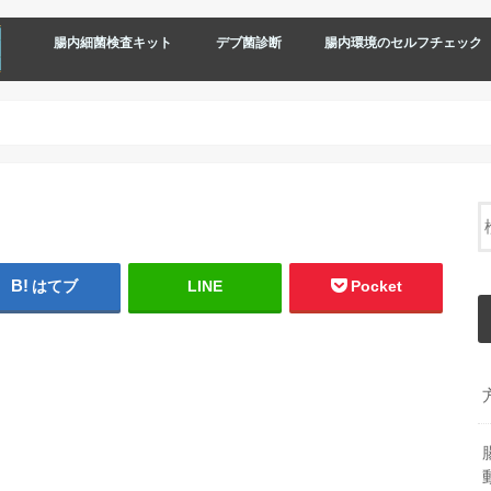
腸内細菌検査キット
デブ菌診断
腸内環境のセルフチェック
はてブ
LINE
Pocket