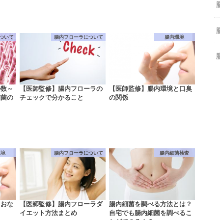
ついて
腸内フローラについて
腸内環境
の数～
【医師監修】腸内フローラの
【医師監修】腸内環境と口臭
細菌の
チェックで分かること
の関係
環境
腸内フローラについて
腸内細菌検査
とおな
【医師監修】腸内フローラダ
腸内細菌を調べる方法とは？
イエット方法まとめ
自宅でも腸内細菌を調べるこ