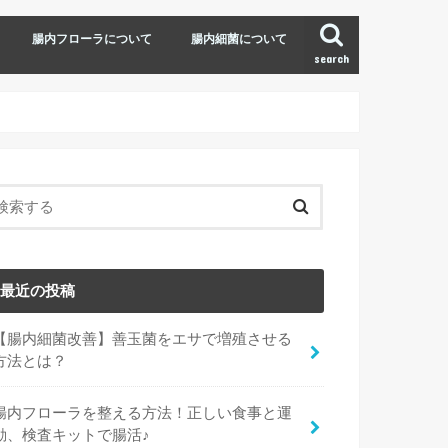
腸内フローラについて
腸内細菌について
search
最近の投稿
【腸内細菌改善】善玉菌をエサで増殖させる
方法とは？
腸内フローラを整える方法！正しい食事と運
動、検査キットで腸活♪